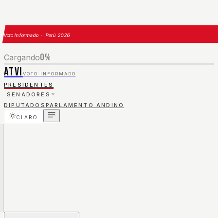
Voto Informado · Perú 2026
0
%
Cargando
ATVI
VOTO INFORMADO
PRESIDENTES
SENADORES
DIPUTADOS
PARLAMENTO ANDINO
CLARO