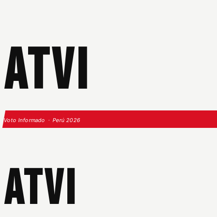
ATVI
Voto Informado · Perú 2026
ATVI