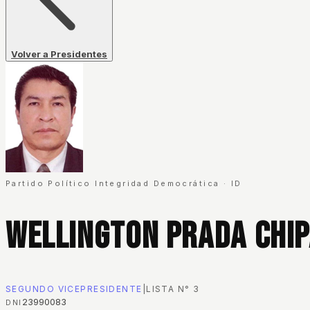
Volver a Presidentes
Partido Político Integridad Democrática
·
ID
Wellington Prada Chi
SEGUNDO VICEPRESIDENTE
|
LISTA N°
3
23990083
DNI