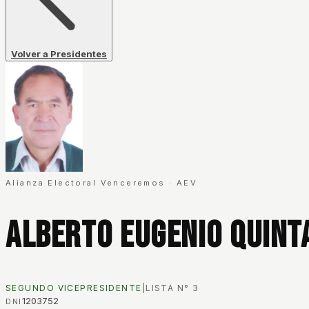
Volver a Presidentes
Alianza Electoral Venceremos
·
AEV
Alberto Eugenio Quint
SEGUNDO VICEPRESIDENTE
|
LISTA N°
3
1203752
DNI