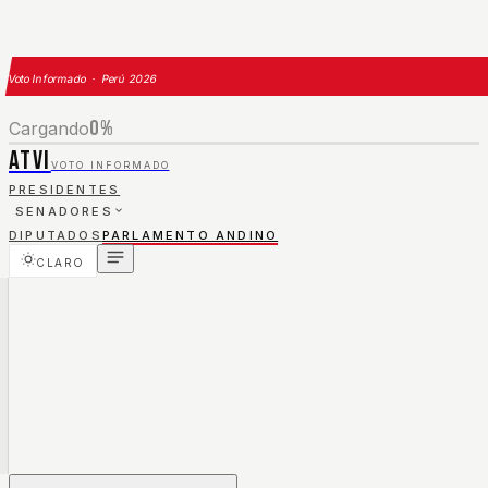
Voto Informado · Perú 2026
0
%
Cargando
ATVI
VOTO INFORMADO
PRESIDENTES
SENADORES
DIPUTADOS
PARLAMENTO ANDINO
CLARO