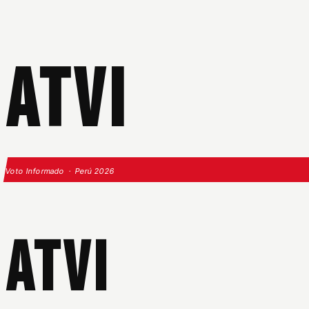
ATVI
Voto Informado · Perú 2026
ATVI