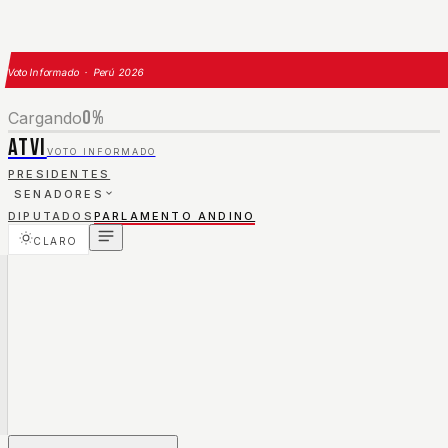
Voto Informado · Perú 2026
0
%
Cargando
ATVI
VOTO INFORMADO
PRESIDENTES
SENADORES
DIPUTADOS
PARLAMENTO ANDINO
CLARO