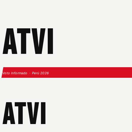
ATVI
Voto Informado · Perú 2026
ATVI