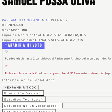
Samuel Possa Oliva
PARLAMENTARIO ANDINO
|
LISTA N°
2
70746001
DNI
Masculino
Sexo
CHINCHA ALTA, CHINCHA, ICA
Lugar de Nacimiento
CHINCHA ALTA, CHINCHA, ICA
Lugar de Domicilio
Añadir a mi voto
Puedes elegir hasta 2 candidatos al Parlamento Andino del mismo partido. Part
En la cédula: marca la X del partido y escribe el N° 2 en voto preferencial (opc
Información del candidato
EXPANDIR TODO
Educación Básica
Estudios Técnicos
Estudios No Universitarios