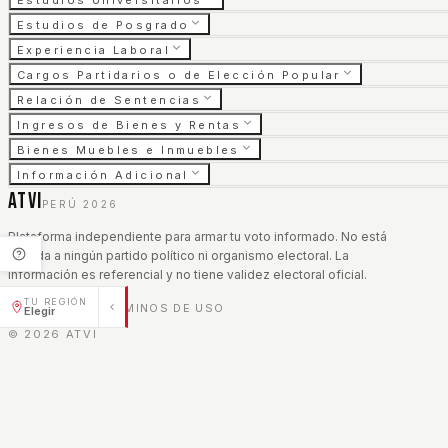
Estudios Universitarios
Estudios de Posgrado
Experiencia Laboral
Cargos Partidarios o de Elección Popular
Relación de Sentencias
Ingresos de Bienes y Rentas
Bienes Muebles e Inmuebles
Información Adicional
ATVI
PERÚ 2026
Plataforma independiente para armar tu voto informado. No está
afiliada a ningún partido político ni organismo electoral. La
información es referencial y no tiene validez electoral oficial.
TU REGIÓN
AVISO LEGAL
TÉRMINOS DE USO
|
Elegir
©
2026
ATVI