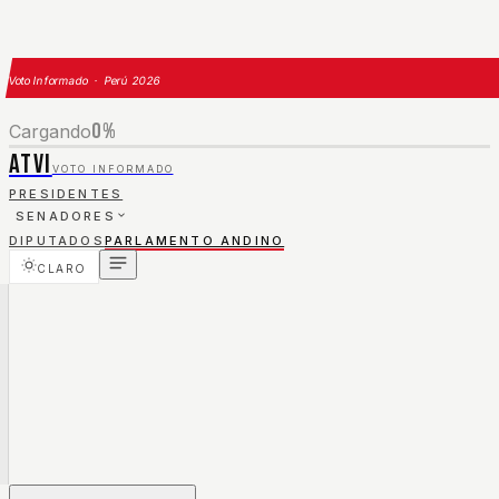
Voto Informado · Perú 2026
0
%
Cargando
ATVI
VOTO INFORMADO
PRESIDENTES
SENADORES
DIPUTADOS
PARLAMENTO ANDINO
CLARO