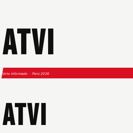
ATVI
Voto Informado · Perú 2026
ATVI