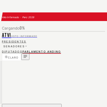
Voto Informado · Perú 2026
0
%
Cargando
ATVI
VOTO INFORMADO
PRESIDENTES
SENADORES
DIPUTADOS
PARLAMENTO ANDINO
CLARO