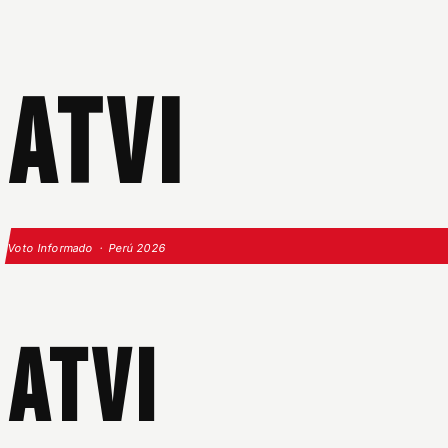
ATVI
Voto Informado · Perú 2026
ATVI