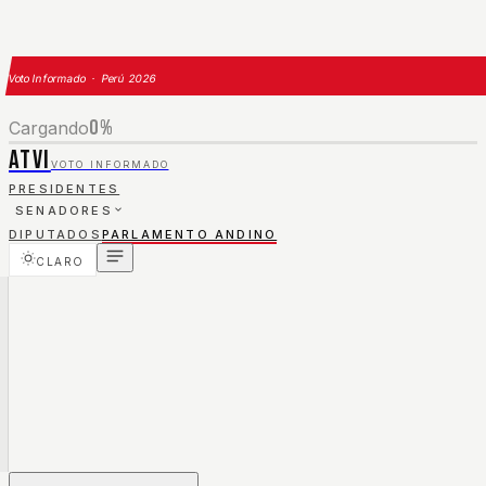
Voto Informado · Perú 2026
0
%
Cargando
ATVI
VOTO INFORMADO
PRESIDENTES
SENADORES
DIPUTADOS
PARLAMENTO ANDINO
CLARO