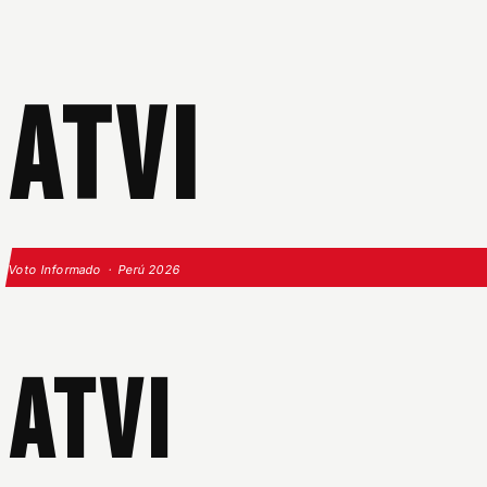
ATVI
Voto Informado · Perú 2026
ATVI