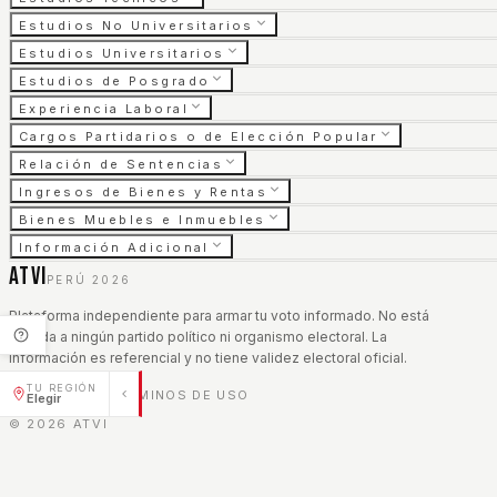
Estudios No Universitarios
Estudios Universitarios
Estudios de Posgrado
Experiencia Laboral
Cargos Partidarios o de Elección Popular
Relación de Sentencias
Ingresos de Bienes y Rentas
Bienes Muebles e Inmuebles
Información Adicional
ATVI
PERÚ 2026
Plataforma independiente para armar tu voto informado. No está
afiliada a ningún partido político ni organismo electoral. La
información es referencial y no tiene validez electoral oficial.
TU REGIÓN
AVISO LEGAL
TÉRMINOS DE USO
|
Elegir
©
2026
ATVI