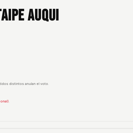
aipe Auqui
idos distintos anulan el voto.
ional).