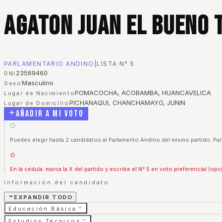
Agaton Juan El Bueno T
PARLAMENTARIO ANDINO
|
LISTA N°
5
23569460
DNI
Masculino
Sexo
POMACOCHA, ACOBAMBA, HUANCAVELICA
Lugar de Nacimiento
PICHANAQUI, CHANCHAMAYO, JUNIN
Lugar de Domicilio
Añadir a mi voto
Puedes elegir hasta 2 candidatos al Parlamento Andino del mismo partido. Part
En la cédula: marca la X del partido y escribe el N° 5 en voto preferencial (opc
Información del candidato
EXPANDIR TODO
Educación Básica
Estudios Técnicos