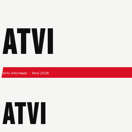
ATVI
Voto Informado · Perú 2026
ATVI