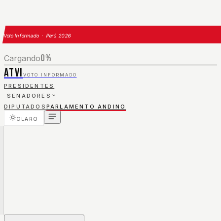
Voto Informado · Perú 2026
0
%
Cargando
ATVI
VOTO INFORMADO
PRESIDENTES
SENADORES
DIPUTADOS
PARLAMENTO ANDINO
CLARO