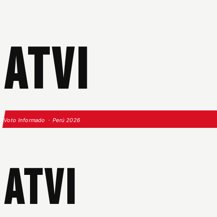
ATVI
Voto Informado · Perú 2026
ATVI