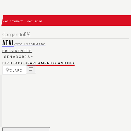
Voto Informado · Perú 2026
0
%
Cargando
ATVI
VOTO INFORMADO
PRESIDENTES
SENADORES
DIPUTADOS
PARLAMENTO ANDINO
CLARO