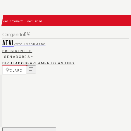
Voto Informado · Perú 2026
0
%
Cargando
ATVI
VOTO INFORMADO
PRESIDENTES
SENADORES
DIPUTADOS
PARLAMENTO ANDINO
CLARO