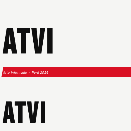
ATVI
Voto Informado · Perú 2026
ATVI