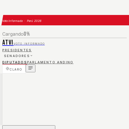
Voto Informado · Perú 2026
0
%
Cargando
ATVI
VOTO INFORMADO
PRESIDENTES
SENADORES
DIPUTADOS
PARLAMENTO ANDINO
CLARO