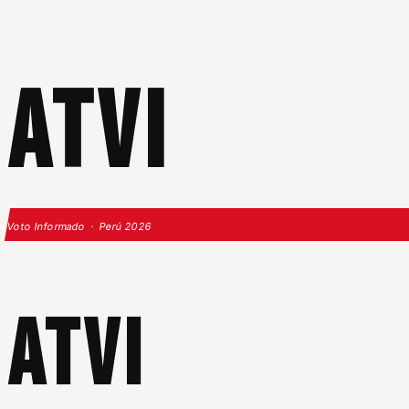
ATVI
Voto Informado · Perú 2026
ATVI