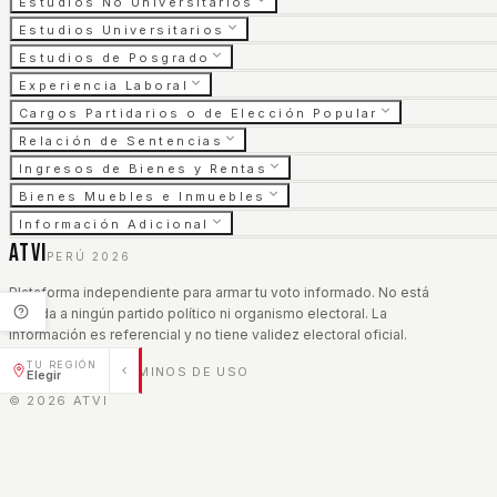
Estudios No Universitarios
Estudios Universitarios
Estudios de Posgrado
Experiencia Laboral
Cargos Partidarios o de Elección Popular
Relación de Sentencias
Ingresos de Bienes y Rentas
Bienes Muebles e Inmuebles
Información Adicional
ATVI
PERÚ 2026
Plataforma independiente para armar tu voto informado. No está
afiliada a ningún partido político ni organismo electoral. La
información es referencial y no tiene validez electoral oficial.
TU REGIÓN
AVISO LEGAL
TÉRMINOS DE USO
|
Elegir
©
2026
ATVI