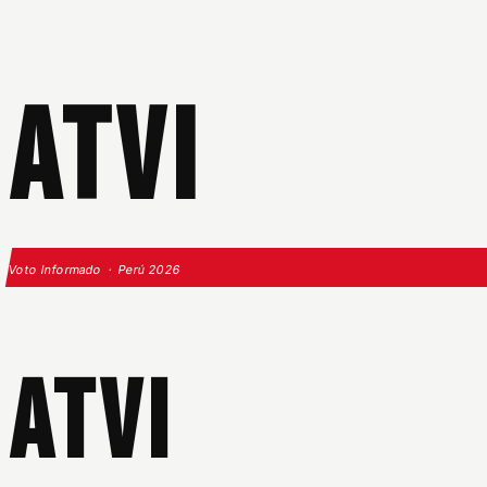
ATVI
Voto Informado · Perú 2026
ATVI