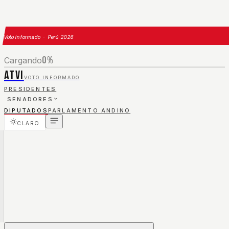
Voto Informado · Perú 2026
0
%
Cargando
ATVI
VOTO INFORMADO
PRESIDENTES
SENADORES
DIPUTADOS
PARLAMENTO ANDINO
CLARO