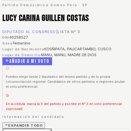
Partido Democrático Somos Perú
·
SP
Lucy Carina Guillen Costas
DIPUTADO AL CONGRESO
|
LISTA N°
3
40258527
DNI
Femenino
Sexo
KOSÑIPATA, PAUCARTAMBO, CUSCO
Lugar de Nacimiento
MANU, MANU, MADRE DE DIOS
Lugar de Domicilio
Añadir a mi voto
Puedes elegir hasta 2 diputados del mismo partido y de tu propia
circunscripción regional. Candidatos de otros partidos o regiones anulan
el voto preferencial.
En la cédula: marca la X del partido y escribe el N° 3 en voto preferencial
(opcional).
Información del candidato
EXPANDIR TODO