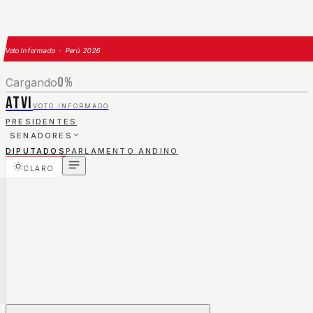
Voto Informado · Perú 2026
0
%
Cargando
ATVI
VOTO INFORMADO
PRESIDENTES
SENADORES
DIPUTADOS
PARLAMENTO ANDINO
CLARO