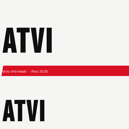
ATVI
Voto Informado · Perú 2026
ATVI