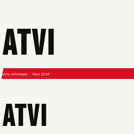
ATVI
Voto Informado · Perú 2026
ATVI