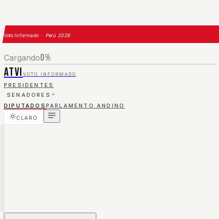
Voto Informado · Perú 2026
0
%
Cargando
ATVI
VOTO INFORMADO
PRESIDENTES
SENADORES
DIPUTADOS
PARLAMENTO ANDINO
CLARO