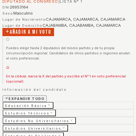
DIPUTADO AL CONGRESO
|
LISTA N°
1
26953164
DNI
Masculino
Sexo
CAJAMARCA, CAJAMARCA, CAJAMARCA
Lugar de Nacimiento
CAJABAMBA, CAJABAMBA, CAJAMARCA
Lugar de Domicilio
Añadir a mi voto
Puedes elegir hasta 2 diputados del mismo partido y de tu propia
circunscripción regional. Candidatos de otros partidos o regiones anulan
el voto preferencial.
En la cédula: marca la X del partido y escribe el N° 1 en voto preferencial
(opcional).
Información del candidato
EXPANDIR TODO
Educación Básica
Estudios Técnicos
Estudios No Universitarios
Estudios Universitarios