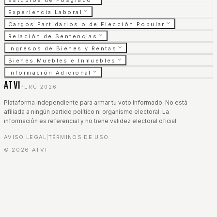
Estudios de Posgrado
Experiencia Laboral
Cargos Partidarios o de Elección Popular
Relación de Sentencias
Ingresos de Bienes y Rentas
Bienes Muebles e Inmuebles
Información Adicional
ATVI
PERÚ 2026
Plataforma independiente para armar tu voto informado. No está
afiliada a ningún partido político ni organismo electoral. La
información es referencial y no tiene validez electoral oficial.
AVISO LEGAL
TÉRMINOS DE USO
|
©
2026
ATVI