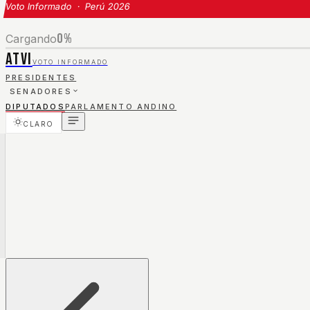
Voto Informado · Perú 2026
0
%
Cargando
ATVI
VOTO INFORMADO
PRESIDENTES
SENADORES
DIPUTADOS
PARLAMENTO ANDINO
CLARO