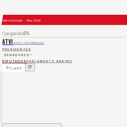
Voto Informado · Perú 2026
0
%
Cargando
ATVI
VOTO INFORMADO
PRESIDENTES
SENADORES
DIPUTADOS
PARLAMENTO ANDINO
CLARO