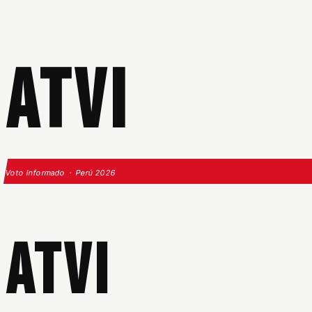
ATVI
Voto Informado · Perú 2026
ATVI