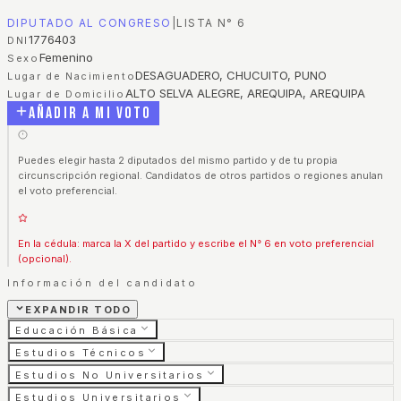
DIPUTADO AL CONGRESO
|
LISTA N°
6
1776403
DNI
Femenino
Sexo
DESAGUADERO, CHUCUITO, PUNO
Lugar de Nacimiento
ALTO SELVA ALEGRE, AREQUIPA, AREQUIPA
Lugar de Domicilio
Añadir a mi voto
Puedes elegir hasta 2 diputados del mismo partido y de tu propia
circunscripción regional. Candidatos de otros partidos o regiones anulan
el voto preferencial.
En la cédula: marca la X del partido y escribe el N° 6 en voto preferencial
(opcional).
Información del candidato
EXPANDIR TODO
Educación Básica
Estudios Técnicos
Estudios No Universitarios
Estudios Universitarios