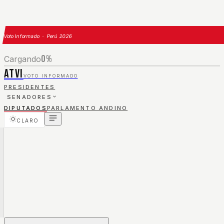
Voto Informado · Perú 2026
0
%
Cargando
ATVI
VOTO INFORMADO
PRESIDENTES
SENADORES
DIPUTADOS
PARLAMENTO ANDINO
CLARO