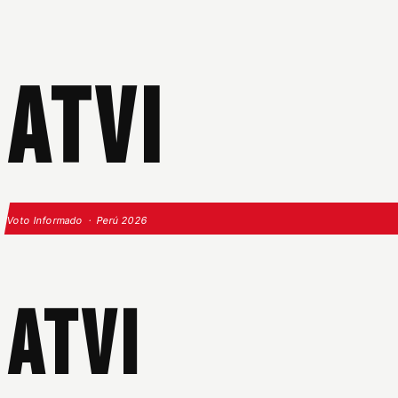
ATVI
Voto Informado · Perú 2026
ATVI