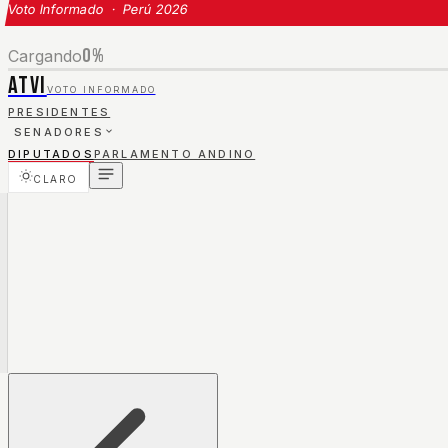
Voto Informado · Perú 2026
0
%
Cargando
ATVI
VOTO INFORMADO
PRESIDENTES
SENADORES
DIPUTADOS
PARLAMENTO ANDINO
CLARO