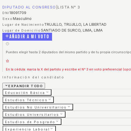
DIPUTADO AL CONGRESO
|
LISTA N°
3
18091709
DNI
Masculino
Sexo
TRUJILLO, TRUJILLO, LA LIBERTAD
Lugar de Nacimiento
SANTIAGO DE SURCO, LIMA, LIMA
Lugar de Domicilio
Añadir a mi voto
Puedes elegir hasta 2 diputados del mismo partido y de tu propia circunscripc
En la cédula: marca la X del partido y escribe el N° 3 en voto preferencial (opc
Información del candidato
EXPANDIR TODO
Educación Básica
Estudios Técnicos
Estudios No Universitarios
Estudios Universitarios
Estudios de Posgrado
Experiencia Laboral