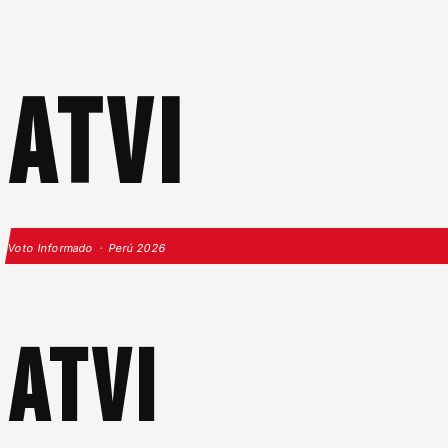
ATVI
Voto Informado · Perú 2026
ATVI