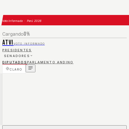
Voto Informado · Perú 2026
0
%
Cargando
ATVI
VOTO INFORMADO
PRESIDENTES
SENADORES
DIPUTADOS
PARLAMENTO ANDINO
CLARO