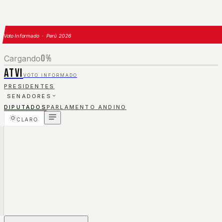
Voto Informado · Perú 2026
0
%
Cargando
ATVI
VOTO INFORMADO
PRESIDENTES
SENADORES
DIPUTADOS
PARLAMENTO ANDINO
CLARO