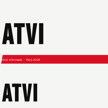
ATVI
Voto Informado · Perú 2026
ATVI