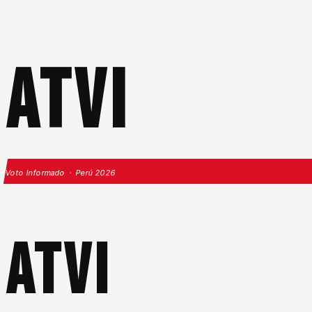
ATVI
Voto Informado · Perú 2026
ATVI