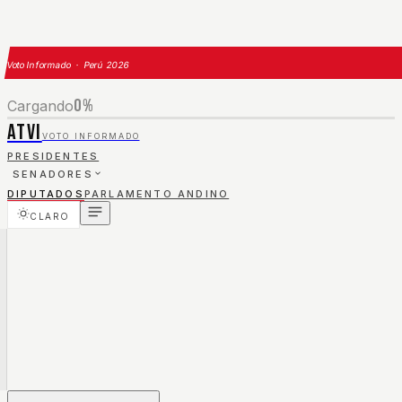
Voto Informado · Perú 2026
0
%
Cargando
ATVI
VOTO INFORMADO
PRESIDENTES
SENADORES
DIPUTADOS
PARLAMENTO ANDINO
CLARO