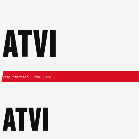
ATVI
Voto Informado · Perú 2026
ATVI