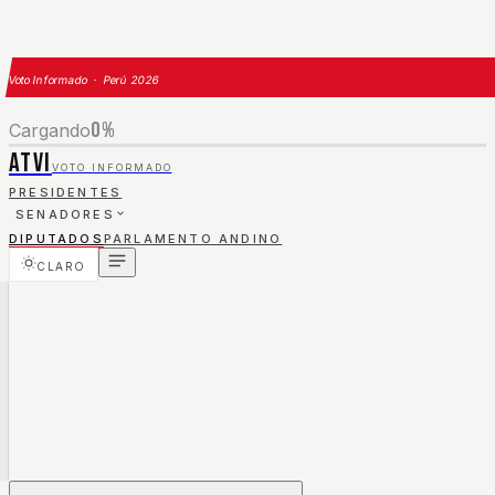
Voto Informado · Perú 2026
0
%
Cargando
ATVI
VOTO INFORMADO
PRESIDENTES
SENADORES
DIPUTADOS
PARLAMENTO ANDINO
CLARO