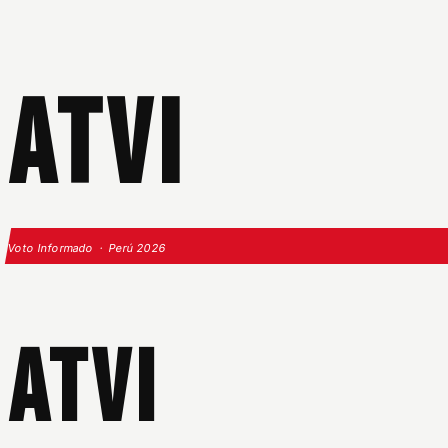
ATVI
Voto Informado · Perú 2026
ATVI