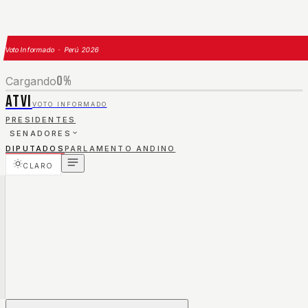
Voto Informado · Perú 2026
0
%
Cargando
ATVI
VOTO INFORMADO
PRESIDENTES
SENADORES
DIPUTADOS
PARLAMENTO ANDINO
CLARO