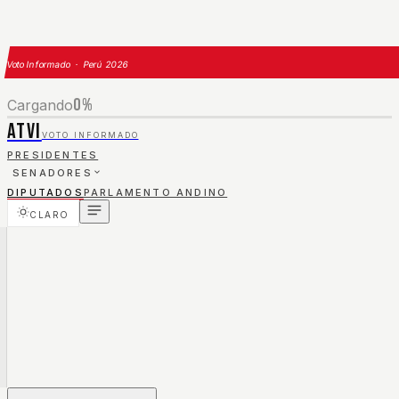
Voto Informado · Perú 2026
0
%
Cargando
ATVI
VOTO INFORMADO
PRESIDENTES
SENADORES
DIPUTADOS
PARLAMENTO ANDINO
CLARO