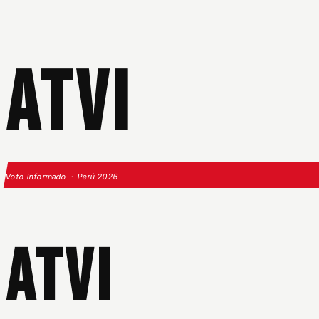
ATVI
Voto Informado · Perú 2026
ATVI