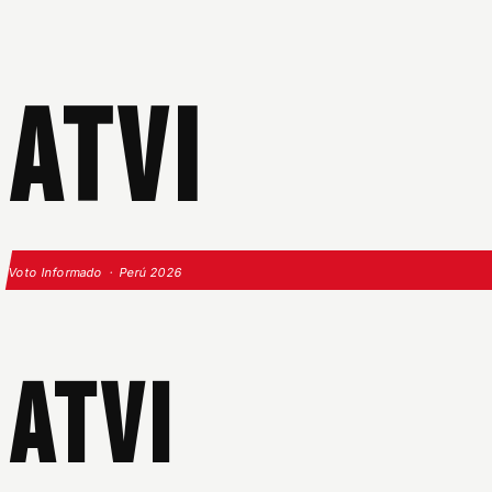
ATVI
Voto Informado · Perú 2026
ATVI