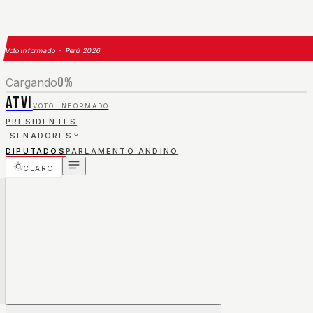
Voto Informado · Perú 2026
0
%
Cargando
ATVI
VOTO INFORMADO
PRESIDENTES
SENADORES
DIPUTADOS
PARLAMENTO ANDINO
CLARO