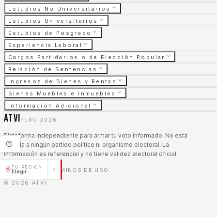
Estudios No Universitarios
Estudios Universitarios
Estudios de Posgrado
Experiencia Laboral
Cargos Partidarios o de Elección Popular
Relación de Sentencias
Ingresos de Bienes y Rentas
Bienes Muebles e Inmuebles
Información Adicional
ATVI
PERÚ 2026
Plataforma independiente para armar tu voto informado. No está
afiliada a ningún partido político ni organismo electoral. La
información es referencial y no tiene validez electoral oficial.
TU REGIÓN
AVISO LEGAL
TÉRMINOS DE USO
|
Elegir
©
2026
ATVI