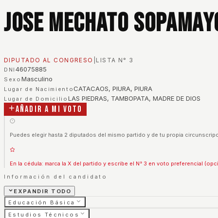
Jose Mechato Sopamay
DIPUTADO AL CONGRESO
|
LISTA N°
3
46075885
DNI
Masculino
Sexo
CATACAOS, PIURA, PIURA
Lugar de Nacimiento
LAS PIEDRAS, TAMBOPATA, MADRE DE DIOS
Lugar de Domicilio
Añadir a mi voto
Puedes elegir hasta 2 diputados del mismo partido y de tu propia circunscripc
En la cédula: marca la X del partido y escribe el N° 3 en voto preferencial (opc
Información del candidato
EXPANDIR TODO
Educación Básica
Estudios Técnicos