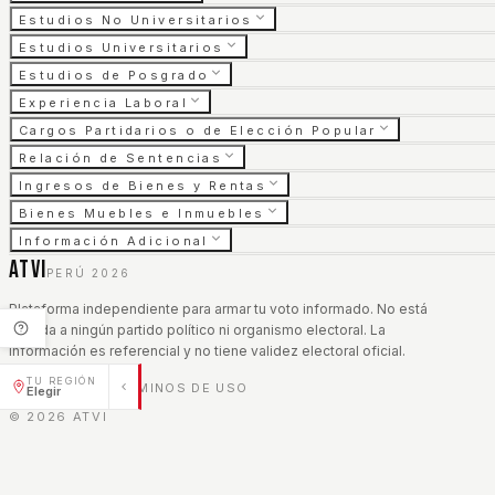
Estudios No Universitarios
Estudios Universitarios
Estudios de Posgrado
Experiencia Laboral
Cargos Partidarios o de Elección Popular
Relación de Sentencias
Ingresos de Bienes y Rentas
Bienes Muebles e Inmuebles
Información Adicional
ATVI
PERÚ 2026
Plataforma independiente para armar tu voto informado. No está
afiliada a ningún partido político ni organismo electoral. La
información es referencial y no tiene validez electoral oficial.
TU REGIÓN
AVISO LEGAL
TÉRMINOS DE USO
|
Elegir
©
2026
ATVI