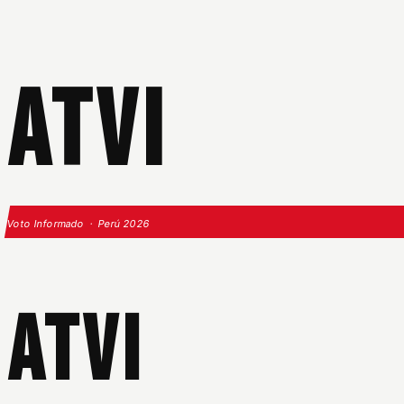
ATVI
Voto Informado · Perú 2026
ATVI