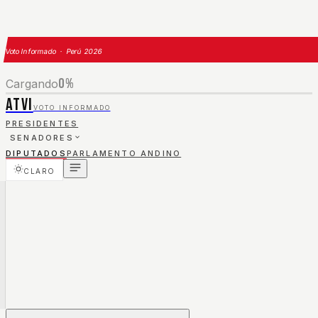
Voto Informado · Perú 2026
0
%
Cargando
ATVI
VOTO INFORMADO
PRESIDENTES
SENADORES
DIPUTADOS
PARLAMENTO ANDINO
CLARO