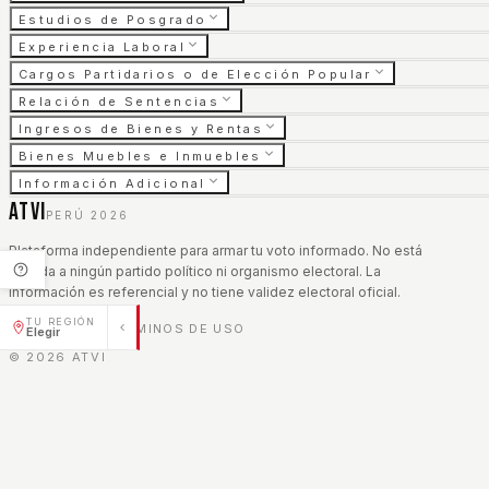
Estudios de Posgrado
Experiencia Laboral
Cargos Partidarios o de Elección Popular
Relación de Sentencias
Ingresos de Bienes y Rentas
Bienes Muebles e Inmuebles
Información Adicional
ATVI
PERÚ 2026
Plataforma independiente para armar tu voto informado. No está
afiliada a ningún partido político ni organismo electoral. La
información es referencial y no tiene validez electoral oficial.
TU REGIÓN
AVISO LEGAL
TÉRMINOS DE USO
|
Elegir
©
2026
ATVI