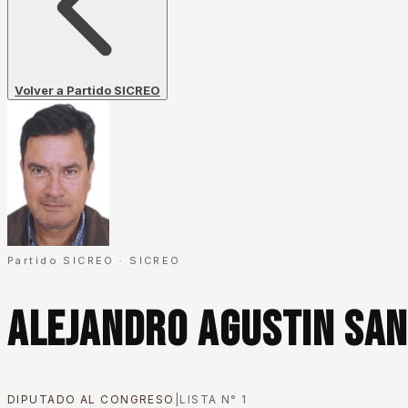
Volver a Partido SICREO
Partido SICREO
·
SICREO
Alejandro Agustin San
DIPUTADO AL CONGRESO
|
LISTA N°
1