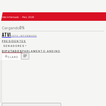
Voto Informado · Perú 2026
0
%
Cargando
ATVI
VOTO INFORMADO
PRESIDENTES
SENADORES
DIPUTADOS
PARLAMENTO ANDINO
CLARO