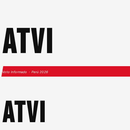
ATVI
Voto Informado · Perú 2026
ATVI