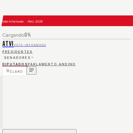
Voto Informado · Perú 2026
0
%
Cargando
ATVI
VOTO INFORMADO
PRESIDENTES
SENADORES
DIPUTADOS
PARLAMENTO ANDINO
CLARO