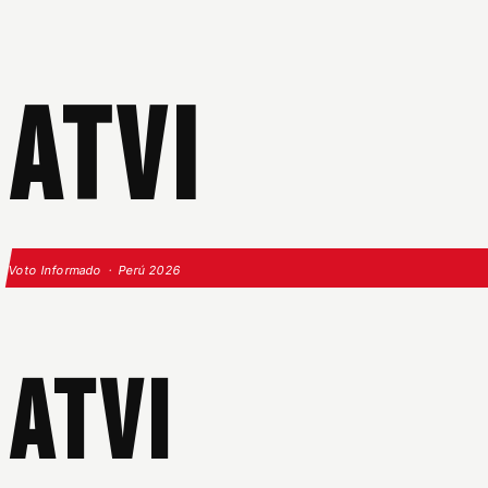
ATVI
Voto Informado · Perú 2026
ATVI