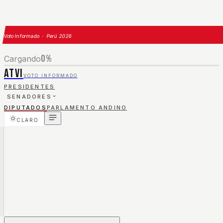
Voto Informado · Perú 2026
0
%
Cargando
ATVI
VOTO INFORMADO
PRESIDENTES
SENADORES
DIPUTADOS
PARLAMENTO ANDINO
CLARO