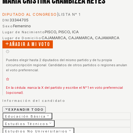
Maria Cristina Chambizea Reyes
DIPUTADO AL CONGRESO
|
LISTA N°
1
33344705
DNI
Femenino
Sexo
PISCO, PISCO, ICA
Lugar de Nacimiento
CAJAMARCA, CAJAMARCA, CAJAMARCA
Lugar de Domicilio
Añadir a mi voto
Puedes elegir hasta 2 diputados del mismo partido y de tu propia
circunscripción regional. Candidatos de otros partidos o regiones anulan
el voto preferencial.
En la cédula: marca la X del partido y escribe el N° 1 en voto preferencial
(opcional).
Información del candidato
EXPANDIR TODO
Educación Básica
Estudios Técnicos
Estudios No Universitarios