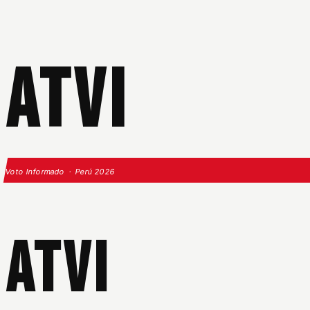
ATVI
Voto Informado · Perú 2026
ATVI