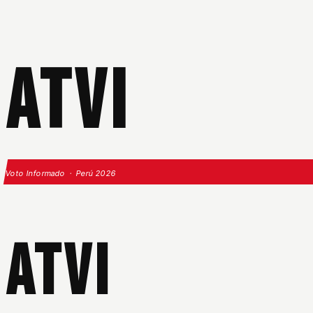
ATVI
Voto Informado · Perú 2026
ATVI