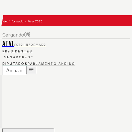
Voto Informado · Perú 2026
0
%
Cargando
ATVI
VOTO INFORMADO
PRESIDENTES
SENADORES
DIPUTADOS
PARLAMENTO ANDINO
CLARO