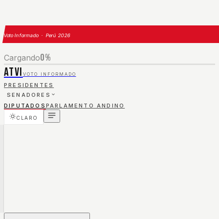
Voto Informado · Perú 2026
0
%
Cargando
ATVI
VOTO INFORMADO
PRESIDENTES
SENADORES
DIPUTADOS
PARLAMENTO ANDINO
CLARO