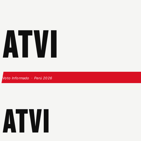
ATVI
Voto Informado · Perú 2026
ATVI