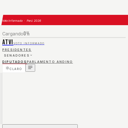
Voto Informado · Perú 2026
0
%
Cargando
ATVI
VOTO INFORMADO
PRESIDENTES
SENADORES
DIPUTADOS
PARLAMENTO ANDINO
CLARO