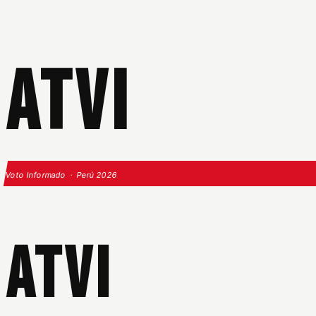
ATVI
Voto Informado · Perú 2026
ATVI