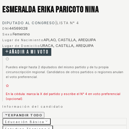
Esmeralda Erika Paricoto Nina
DIPUTADO AL CONGRESO
|
LISTA N°
4
44569028
DNI
Femenino
Sexo
APLAO, CASTILLA, AREQUIPA
Lugar de Nacimiento
URACA, CASTILLA, AREQUIPA
Lugar de Domicilio
Añadir a mi voto
Puedes elegir hasta 2 diputados del mismo partido y de tu propia
circunscripción regional. Candidatos de otros partidos o regiones anulan
el voto preferencial.
En la cédula: marca la X del partido y escribe el N° 4 en voto preferencial
(opcional).
Información del candidato
EXPANDIR TODO
Educación Básica