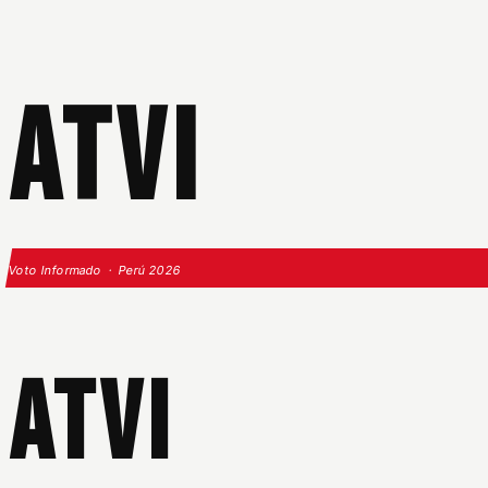
ATVI
Voto Informado · Perú 2026
ATVI