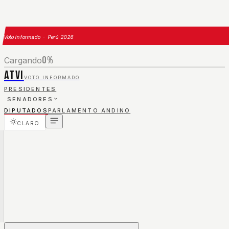
Voto Informado · Perú 2026
0
%
Cargando
ATVI
VOTO INFORMADO
PRESIDENTES
SENADORES
DIPUTADOS
PARLAMENTO ANDINO
CLARO