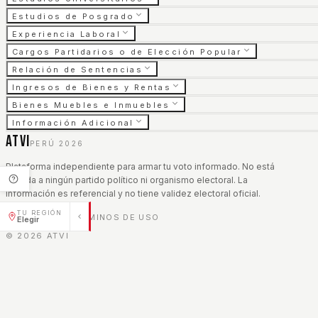
Estudios de Posgrado
Experiencia Laboral
Cargos Partidarios o de Elección Popular
Relación de Sentencias
Ingresos de Bienes y Rentas
Bienes Muebles e Inmuebles
Información Adicional
ATVI
PERÚ 2026
Plataforma independiente para armar tu voto informado. No está
afiliada a ningún partido político ni organismo electoral. La
información es referencial y no tiene validez electoral oficial.
TU REGIÓN
AVISO LEGAL
TÉRMINOS DE USO
|
Elegir
©
2026
ATVI