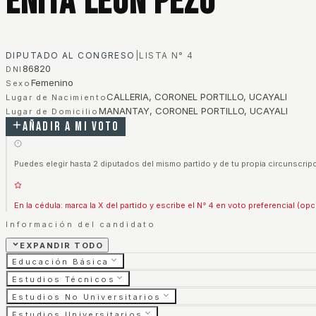
Enita Leon Pezo
DIPUTADO AL CONGRESO
|
LISTA N°
4
86820
DNI
Femenino
Sexo
CALLERIA, CORONEL PORTILLO, UCAYALI
Lugar de Nacimiento
MANANTAY, CORONEL PORTILLO, UCAYALI
Lugar de Domicilio
Añadir a mi voto
Puedes elegir hasta 2 diputados del mismo partido y de tu propia circunscripc
En la cédula: marca la X del partido y escribe el N° 4 en voto preferencial (opc
Información del candidato
EXPANDIR TODO
Educación Básica
Estudios Técnicos
Estudios No Universitarios
Estudios Universitarios