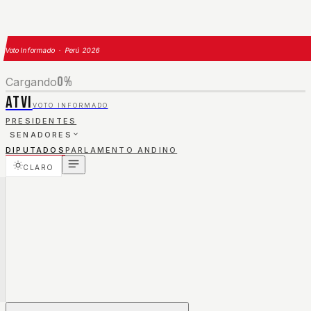
Voto Informado · Perú 2026
0
%
Cargando
ATVI
VOTO INFORMADO
PRESIDENTES
SENADORES
DIPUTADOS
PARLAMENTO ANDINO
CLARO