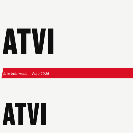
ATVI
Voto Informado · Perú 2026
ATVI