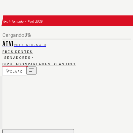
Voto Informado · Perú 2026
0
%
Cargando
ATVI
VOTO INFORMADO
PRESIDENTES
SENADORES
DIPUTADOS
PARLAMENTO ANDINO
CLARO