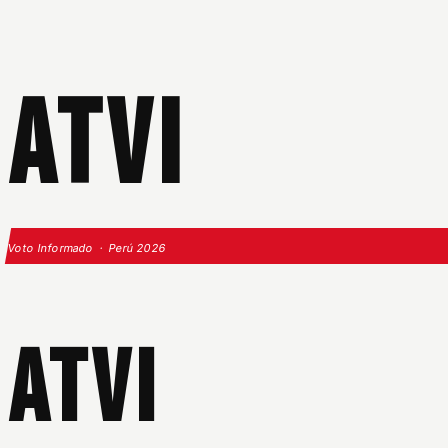
ATVI
Voto Informado · Perú 2026
ATVI