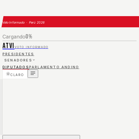
Voto Informado · Perú 2026
0
%
Cargando
ATVI
VOTO INFORMADO
PRESIDENTES
SENADORES
DIPUTADOS
PARLAMENTO ANDINO
CLARO