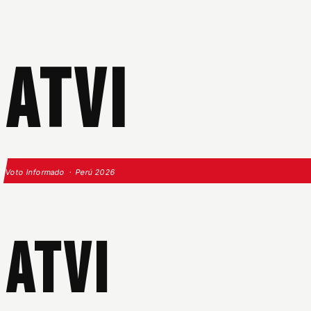
ATVI
Voto Informado · Perú 2026
ATVI