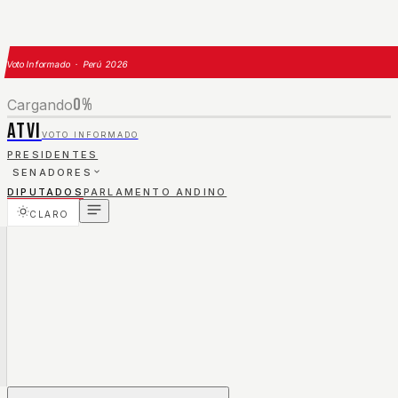
Voto Informado · Perú 2026
0
%
Cargando
ATVI
VOTO INFORMADO
PRESIDENTES
SENADORES
DIPUTADOS
PARLAMENTO ANDINO
CLARO