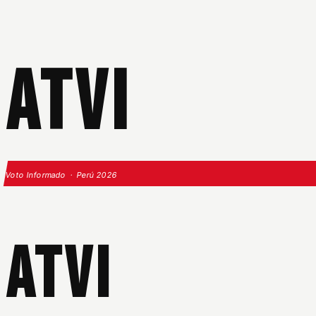
ATVI
Voto Informado · Perú 2026
ATVI