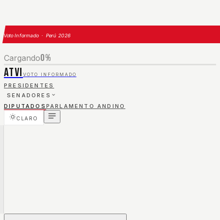
Voto Informado · Perú 2026
0
%
Cargando
ATVI
VOTO INFORMADO
PRESIDENTES
SENADORES
DIPUTADOS
PARLAMENTO ANDINO
CLARO