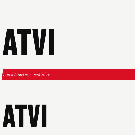
ATVI
Voto Informado · Perú 2026
ATVI