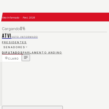
Voto Informado · Perú 2026
0
%
Cargando
ATVI
VOTO INFORMADO
PRESIDENTES
SENADORES
DIPUTADOS
PARLAMENTO ANDINO
CLARO