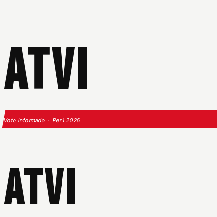
ATVI
Voto Informado · Perú 2026
ATVI