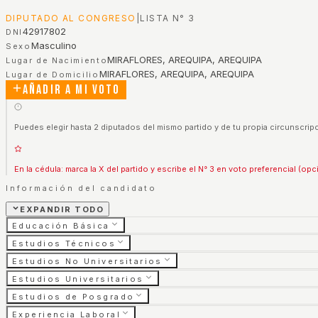
DIPUTADO AL CONGRESO
|
LISTA N°
3
42917802
DNI
Masculino
Sexo
MIRAFLORES, AREQUIPA, AREQUIPA
Lugar de Nacimiento
MIRAFLORES, AREQUIPA, AREQUIPA
Lugar de Domicilio
Añadir a mi voto
Puedes elegir hasta 2 diputados del mismo partido y de tu propia circunscripc
En la cédula: marca la X del partido y escribe el N° 3 en voto preferencial (opc
Información del candidato
EXPANDIR TODO
Educación Básica
Estudios Técnicos
Estudios No Universitarios
Estudios Universitarios
Estudios de Posgrado
Experiencia Laboral