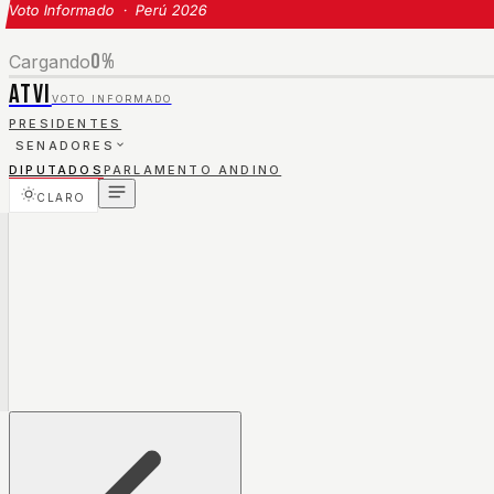
Voto Informado · Perú 2026
0
%
Cargando
ATVI
VOTO INFORMADO
PRESIDENTES
SENADORES
DIPUTADOS
PARLAMENTO ANDINO
CLARO