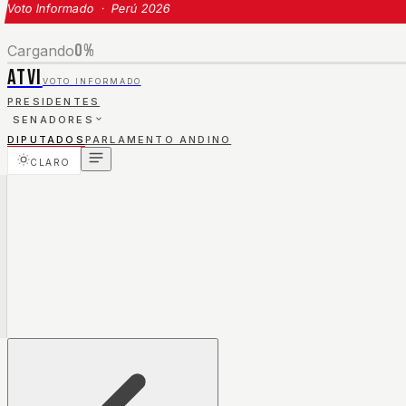
Voto Informado · Perú 2026
0
%
Cargando
ATVI
VOTO INFORMADO
PRESIDENTES
SENADORES
DIPUTADOS
PARLAMENTO ANDINO
CLARO